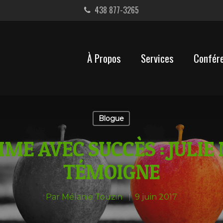
438 877-3265
À Propos
Services
Confér
Blogue
ME AVEC SUCCÈS : JULI
TÉMOIGNE
Par
Mélanie Touzin
9 juin 2017