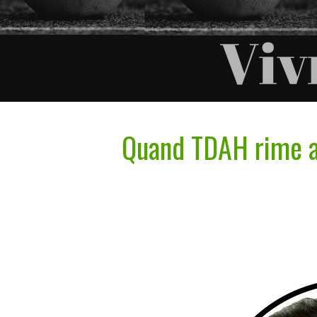
Quand TDAH rime av
Hit enter to search or ESC to close