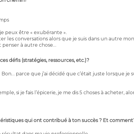
 ton chemin?
emps
je peux être « exubérante ».
er les conversations alors que je suis dans un autre mon
it penser à autre chose…
s défis (stratégies, ressources, etc.)?
Bon… parce que j’ai décidé que c’était juste lorsque je 
le, si je fais l’épicerie, je me dis 5 choses à acheter, alor
ctéristiques qui ont contribué à ton succès ? Et comment
 résultat dans ma vie professionnelle