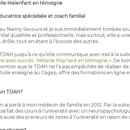
lie Malenfant en témoigne
catrice spécialisée et coach familial
éseau Nanny Secours et je suis immédiatement tombée sou
lial qualifiée et professionnelle, mais surtout, elle a un
rôle, tout en étant à l’écoute des autres.
un TDAH jusqu’à ce qu’elle communique avec moi à la suit
e avec succès : Mélanie Maynard en témoigne »
. De bo
montrer que le TDAH ne l’a pas empêchée de réaliser de
, Julie enseigne au Cégep, offre des formations en ligne 
s un TDAH?
’en ai parlé à mon médecin de famille en 2012. Par la su
ssi fait des cours à l’université avec un neuropsychologue
avais aussi des preneurs de notes à l’université en raiso