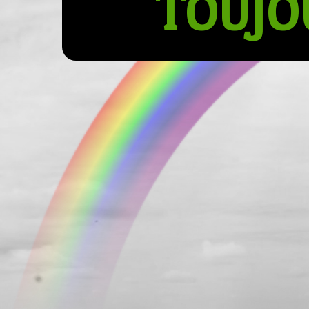
TOUJO
Hit enter to search or ESC to close