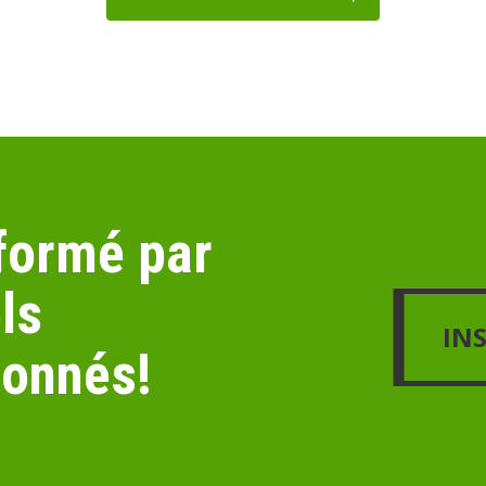
nformé par
ls
INSCRIVEZ-VO
IN
ionnés!