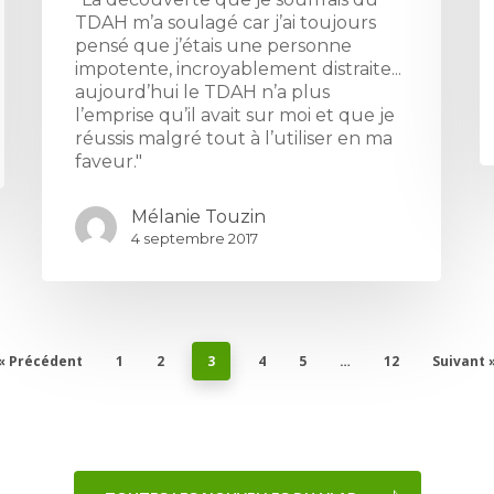
TDAH m’a soulagé car j’ai toujours
pensé que j’étais une personne
impotente, incroyablement distraite...
aujourd’hui le TDAH n’a plus
l’emprise qu’il avait sur moi et que je
réussis malgré tout à l’utiliser en ma
faveur."
Mélanie Touzin
4 septembre 2017
« Précédent
1
2
3
4
5
…
12
Suivant 