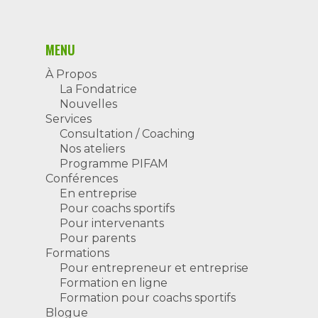
Pour entrepreneur et
Blogue
entreprise
Pour intervenants
Contact
Formation en ligne
Pour parents
MENU
Formation pour coach
À Propos
sportifs
La Fondatrice
Nouvelles
Services
Consultation / Coaching
Nos ateliers
Programme PIFAM
Conférences
En entreprise
Pour coachs sportifs
Pour intervenants
Pour parents
Formations
Pour entrepreneur et entreprise
Formation en ligne
Formation pour coachs sportifs
Blogue