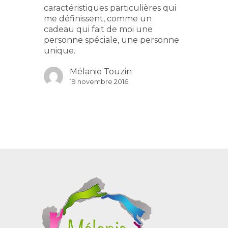
caractéristiques particulières qui
La Fondatrice
Services
me définissent, comme un
Nouvelles
cadeau qui fait de moi une
Consultation / Coachi
Conférences
personne spéciale, une personne
Nos ateliers
unique.
En entreprise
Formations
Programme PIFAM
Pour coachs sportifs
Mélanie Touzin
Pour entrepreneur et
Blogue
19 novembre 2016
entreprise
Pour intervenants
Contact
Formation en ligne
Pour parents
Formation pour coach
sportifs